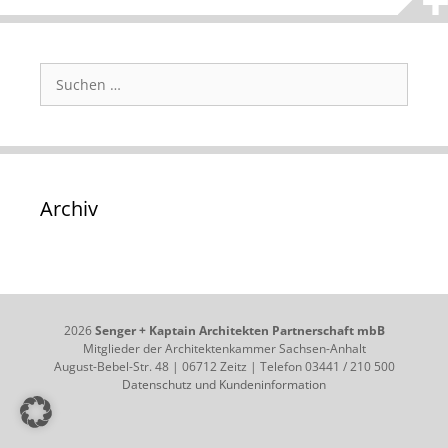
Suchen
nach:
Archiv
2026
Senger + Kaptain Architekten Partnerschaft mbB
Mitglieder der Architektenkammer Sachsen-Anhalt
August-Bebel-Str. 48 | 06712 Zeitz | Telefon 03441 / 210 500
Datenschutz und Kundeninformation