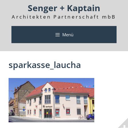
Zum
Senger + Kaptain
Inhalt
springen
Architekten Partnerschaft mbB
Menü
sparkasse_laucha