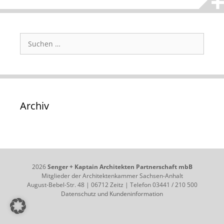
Suchen
nach:
Archiv
2026
Senger + Kaptain Architekten Partnerschaft mbB
Mitglieder der Architektenkammer Sachsen-Anhalt
August-Bebel-Str. 48 | 06712 Zeitz | Telefon 03441 / 210 500
Datenschutz und Kundeninformation