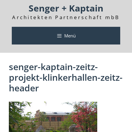
Zum
Senger + Kaptain
Inhalt
springen
Architekten Partnerschaft mbB
Menü
senger-kaptain-zeitz-
projekt-klinkerhallen-zeitz-
header